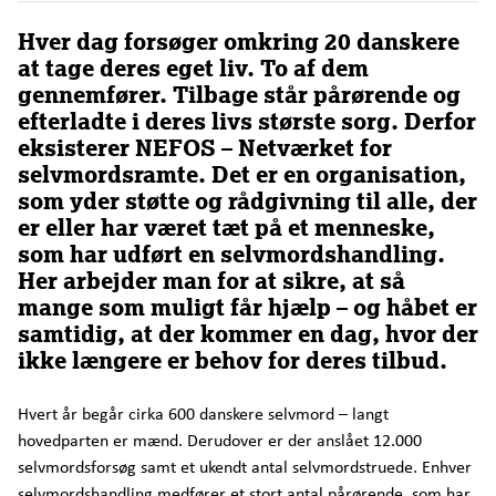
Hver dag forsøger omkring 20 danskere
at tage deres eget liv. To af dem
gennemfører. Tilbage står pårørende og
efterladte i deres livs største sorg. Derfor
eksisterer NEFOS – Netværket for
selvmordsramte. Det er en organisation,
som yder støtte og rådgivning til alle, der
er eller har været tæt på et menneske,
som har udført en selvmordshandling.
Her arbejder man for at sikre, at så
mange som muligt får hjælp – og håbet er
samtidig, at der kommer en dag, hvor der
ikke længere er behov for deres tilbud.
Hvert år begår cirka 600 danskere selvmord – langt
hovedparten er mænd. Derudover er der anslået 12.000
selvmordsforsøg samt et ukendt antal selvmordstruede. Enhver
selvmordshandling medfører et stort antal pårørende, som har