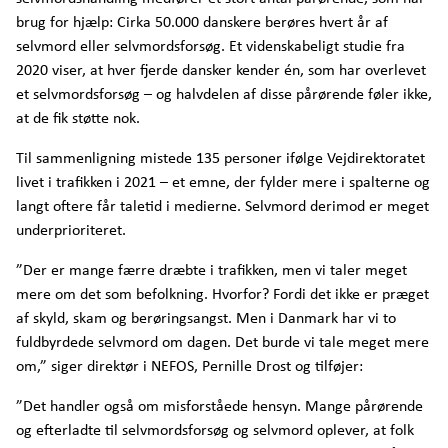
brug for hjælp: Cirka 50.000 danskere berøres hvert år af
selvmord eller selvmordsforsøg. Et videnskabeligt studie fra
2020 viser, at hver fjerde dansker kender én, som har overlevet
et selvmordsforsøg – og halvdelen af disse pårørende føler ikke,
at de fik støtte nok.
Til sammenligning mistede 135 personer ifølge Vejdirektoratet
livet i trafikken i 2021 – et emne, der fylder mere i spalterne og
langt oftere får taletid i medierne. Selvmord derimod er meget
underprioriteret.
”Der er mange færre dræbte i trafikken, men vi taler meget
mere om det som befolkning. Hvorfor? Fordi det ikke er præget
af skyld, skam og berøringsangst. Men i Danmark har vi to
fuldbyrdede selvmord om dagen. Det burde vi tale meget mere
om,” siger direktør i NEFOS, Pernille Drost og tilføjer:
”Det handler også om misforståede hensyn. Mange pårørende
og efterladte til selvmordsforsøg og selvmord oplever, at folk