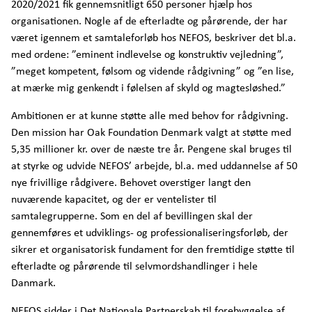
2020/2021 fik gennemsnitligt 650 personer hjælp hos
organisationen. Nogle af de efterladte og pårørende, der har
været igennem et samtaleforløb hos NEFOS, beskriver det bl.a.
med ordene: ”eminent indlevelse og konstruktiv vejledning”,
”meget kompetent, følsom og vidende rådgivning” og ”en lise,
at mærke mig genkendt i følelsen af skyld og magtesløshed.”
Ambitionen er at kunne støtte alle med behov for rådgivning.
Den mission har Oak Foundation Denmark valgt at støtte med
5,35 millioner kr. over de næste tre år. Pengene skal bruges til
at styrke og udvide NEFOS’ arbejde, bl.a. med uddannelse af 50
nye frivillige rådgivere. Behovet overstiger langt den
nuværende kapacitet, og der er ventelister til
samtalegrupperne. Som en del af bevillingen skal der
gennemføres et udviklings- og professionaliseringsforløb, der
sikrer et organisatorisk fundament for den fremtidige støtte til
efterladte og pårørende til selvmordshandlinger i hele
Danmark.
NEFOS sidder i Det Nationale Partnerskab til forebyggelse af