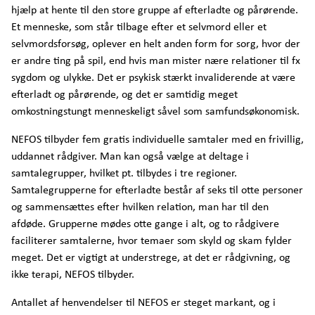
hjælp at hente til den store gruppe af efterladte og pårørende.
Et menneske, som står tilbage efter et selvmord eller et
selvmordsforsøg, oplever en helt anden form for sorg, hvor der
er andre ting på spil, end hvis man mister nære relationer til fx
sygdom og ulykke. Det er psykisk stærkt invaliderende at være
efterladt og pårørende, og det er samtidig meget
omkostningstungt menneskeligt såvel som samfundsøkonomisk.
NEFOS tilbyder fem gratis individuelle samtaler med en frivillig,
uddannet rådgiver. Man kan også vælge at deltage i
samtalegrupper, hvilket pt. tilbydes i tre regioner.
Samtalegrupperne for efterladte består af seks til otte personer
og sammensættes efter hvilken relation, man har til den
afdøde. Grupperne mødes otte gange i alt, og to rådgivere
faciliterer samtalerne, hvor temaer som skyld og skam fylder
meget. Det er vigtigt at understrege, at det er rådgivning, og
ikke terapi, NEFOS tilbyder.
Antallet af henvendelser til NEFOS er steget markant, og i