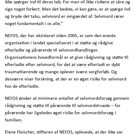
ikke spørger ind til deres tab. For man vil ikke risikere at såre og
sige noget forkert. Men det bedste, vi kan gøre, er at spørge ind
og bryde det tabu, selvmord er omgærdet af. Selvmord rører
noget fundamentalt i os alle.”
NEFOS, der har eksisteret siden 2005, er som den eneste
organisation i landet specialiseret i at støtte og rådgive
efterladte og pårørende til selvmordhandlinger.
Organisationens hovedformål er at give rådgivning og støtte til
efterladte efter selvmord, for det at være efterladt er dybt
traumatiserende og mange oplever svære sorgforløb. Og
desværre viser forskning, at der er en øget risiko for selvmord
hos de efterladte.
NEFOS ønsker at minimere antallet af selvmordsforsøg gennem
rådgivning og støtte til pårørende til selvmordstruede – for
pårørende har ligeledes øget risiko for selvmordsforsøg i
familien.
Elene Fleischer, stifteren af NEFOS, oplevede, at der ikke var