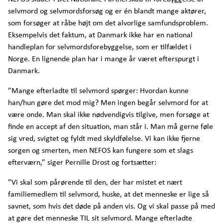
selvmord og selvmordsforsøg og er én blandt mange aktører,
som forsøger at råbe højt om det alvorlige samfundsproblem.
Eksempelvis det faktum, at Danmark ikke har en national
handleplan for selvmordsforebyggelse, som er tilfældet i
Norge. En lignende plan har i mange år været efterspurgt i
Danmark.
”Mange efterladte til selvmord spørger: Hvordan kunne
han/hun gøre det mod mig? Men ingen begår selvmord for at
være onde. Man skal ikke nødvendigvis tilgive, men forsøge at
finde en accept af den situation, man står i. Man må gerne føle
sig vred, svigtet og fyldt med skyldfølelse. Vi kan ikke fjerne
sorgen og smerten, men NEFOS kan fungere som et slags
efterværn,” siger Pernille Drost og fortsætter:
”Vi skal som pårørende til den, der har mistet et nært
familiemedlem til selvmord, huske, at det menneske er lige så
savnet, som hvis det døde på anden vis. Og vi skal passe på med
at gøre det menneske TIL sit selvmord. Mange efterladte