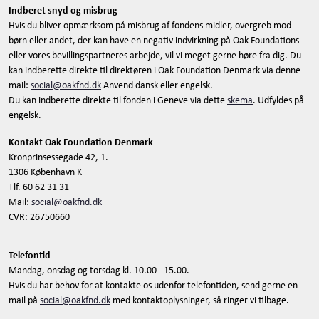
Indberet snyd og misbrug
Hvis du bliver opmærksom på misbrug af fondens midler, overgreb mod
børn eller andet, der kan have en negativ indvirkning på Oak Foundations
eller vores bevillingspartneres arbejde, vil vi meget gerne høre fra dig. Du
kan indberette direkte til direktøren i Oak Foundation Denmark via denne
mail:
social@oakfnd.dk
Anvend dansk eller engelsk.
Du kan indberette direkte til fonden i Geneve via dette
skema
. Udfyldes på
engelsk.
Kontakt Oak Foundation Denmark
Kronprinsessegade 42, 1.
1306 København K
Tlf. 60 62 31 31
Mail:
social@oakfnd.dk
CVR: 26750660
Telefontid
Mandag, onsdag og torsdag kl. 10.00 - 15.00.
Hvis du har behov for at kontakte os udenfor telefontiden, send gerne en
mail på
social@oakfnd.dk
med kontaktoplysninger, så ringer vi tilbage.