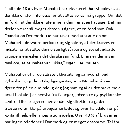
”I alle de 18 år, hvor Muhabet har eksisteret, har vi oplevet, at
der ikke er stor interesse for at støtte vores målgruppe. Om det
er fordi, at der ikke er stemmer i dem, er svært at sige. Det har
derfor været så meget desto vigtigere, at en fond som Oak
Foundation Denmark ikke har tøvet med at støtte op om
Muhabet i de svære perioder og signalere, at der kræves en
indsats for at støtte denne særligt sårbare og socialt udsatte
gruppe mennesker i det danske samfund. Ellers er der ingen
tvivl om, at Muhabet var lukket,” siger Lise Poulsen.
Muhabet er et af de største aktivitets- og samværstilbud i
København, og de 50 daglige gæster, som Muhabet åbner
døren for på en almindelig dag (og som også er det maksimale
antal i lokalet) er henvist fra fx læger, jobcentre og psykiatriske
centre. Eller brugerne henvender sig direkte fra gaden.
Gæsterne er ikke på arbejdsmarkedet og over halvdelen er på
kontanthjælp eller integrationsydelse. Over 40 % af brugerne
har ingen relationer i Danmark og er meget ensomme. Tal fra