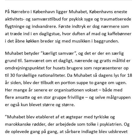
På Nørrebro i København ligger Muhabet, Københavns eneste
aktivitets- og samværstilbud for psykisk syge og traumatiserede
flygtninge og indvandrere. Første indtryk er dog nærmere som
at træde ind i en dagligstue, hvor duften af mad og kaffebønner
i det åbne køkken breder sig med musikken i baggrunden.
Muhabet betyder ”kærligt samvær”, og det er der en særlig
grund til. Samværet om et dagligt, nærende og gratis måltid er
omdrejningspunktet for husets brugere som repræsenterer op
til 30 forskellige nationaliteter. Da Muhabet så dagens lys for 18
år siden, blev der tilbudt en portion suppe to gange om ugen.
Her mange år senere er organisationen vokset – både med
flere ansatte og en stor gruppe frivillige – og selve målgruppen
er også kun blevet større og større.
”Muhabet blev etableret af et ægtepar med tyrkiske og
marokkanske rødder, der arbejdede som tolke i psykiatrien. Og
de oplevede gang på gang, at sårbare indlagte blev udskrevet