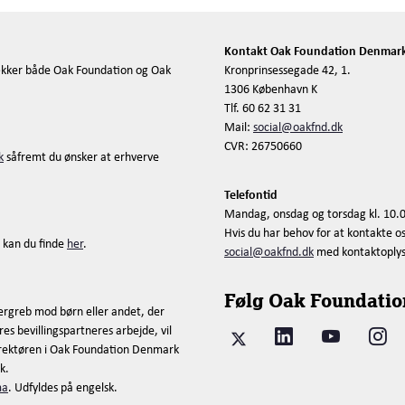
Kontakt Oak Foundation Denmar
kker både Oak Foundation og Oak
Kronprinsessegade 42, 1.
1306 København K
Tlf. 60 62 31 31
Mail:
social@oakfnd.dk
CVR: 26750660
k
såfremt du ønsker at erhverve
Telefontid
Mandag, onsdag og torsdag kl. 10.0
Hvis du har behov for at kontakte o
 kan du finde
her
.
social@oakfnd.dk
med kontaktoplysni
Følg Oak Foundatio
ergreb mod børn eller andet, der
es bevillingspartneres arbejde, vil
direktøren i Oak Foundation Denmark
k.
ma
. Udfyldes på engelsk.