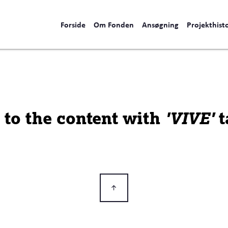
Forside
Om Fonden
Ansøgning
Projekthisto
s to the content with
'VIVE'
t