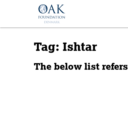
Skip to main content
Tag: Ishtar
The below list refer