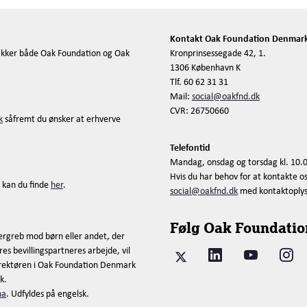
Kontakt Oak Foundation Denmar
kker både Oak Foundation og Oak
Kronprinsessegade 42, 1.
1306 København K
Tlf. 60 62 31 31
Mail:
social@oakfnd.dk
CVR: 26750660
k
såfremt du ønsker at erhverve
Telefontid
Mandag, onsdag og torsdag kl. 10.0
Hvis du har behov for at kontakte o
 kan du finde
her
.
social@oakfnd.dk
med kontaktoplysni
Følg Oak Foundatio
ergreb mod børn eller andet, der
es bevillingspartneres arbejde, vil
direktøren i Oak Foundation Denmark
k.
ma
. Udfyldes på engelsk.