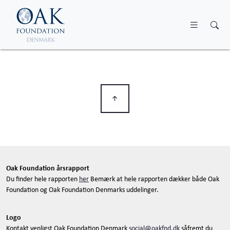
Skip to main content
Oak Foundation årsrapport
Du finder hele rapporten
her
Bemærk at hele rapporten dækker både Oak
Foundation og Oak Foundation Denmarks uddelinger.
Logo
Kontakt venligst Oak Foundation Denmark
social@oakfnd.dk
såfremt du