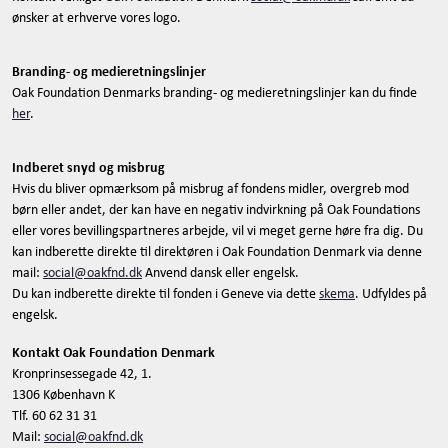
ønsker at erhverve vores logo.
Branding- og medieretningslinjer
Oak Foundation Denmarks branding- og medieretningslinjer kan du finde
her
.
Indberet snyd og misbrug
Hvis du bliver opmærksom på misbrug af fondens midler, overgreb mod
børn eller andet, der kan have en negativ indvirkning på Oak Foundations
eller vores bevillingspartneres arbejde, vil vi meget gerne høre fra dig. Du
kan indberette direkte til direktøren i Oak Foundation Denmark via denne
mail:
social@oakfnd.dk
Anvend dansk eller engelsk.
Du kan indberette direkte til fonden i Geneve via dette
skema
. Udfyldes på
engelsk.
Kontakt Oak Foundation Denmark
Kronprinsessegade 42, 1.
1306 København K
Tlf. 60 62 31 31
Mail:
social@oakfnd.dk