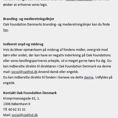
ønsker at erhverve vores logo.
Branding- og medieretningslinjer
Oak Foundation Denmarks branding- og medieretningslinjer kan du finde
her
.
Indberet snyd og misbrug
Hvis du bliver opmærksom på misbrug af fondens midler, overgreb mod
børn eller andet, der kan have en negativ indvirkning på Oak Foundations
eller vores bevillingspartneres arbejde, vil vi meget gerne høre fra dig. Du
kan indberette direkte til direktøren i Oak Foundation Denmark via denne
mail:
social@oakfnd.dk
Anvend dansk eller engelsk.
Du kan indberette direkte til fonden i Geneve via dette
skema
. Udfyldes på
engelsk.
Kontakt Oak Foundation Denmark
Kronprinsessegade 42, 1.
1306 København K
Tlf. 60 62 31 31
Mail:
social@oakfnd.dk