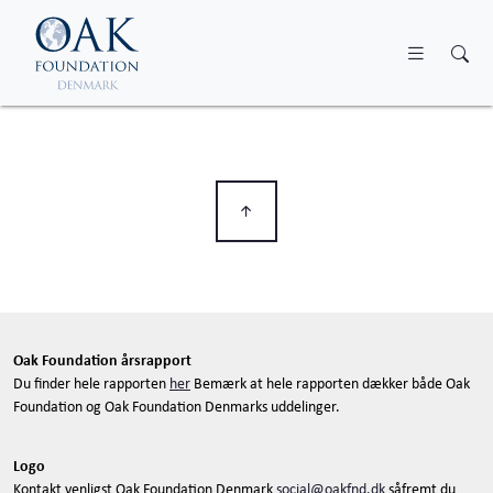
Skip to main content
Oak Foundation årsrapport
Du finder hele rapporten
her
Bemærk at hele rapporten dækker både Oak
Foundation og Oak Foundation Denmarks uddelinger.
Logo
Kontakt venligst Oak Foundation Denmark
social@oakfnd.dk
såfremt du