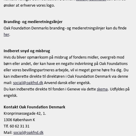
ønsker at erhverve vores logo.
Branding- og medieretningslinjer
Oak Foundation Denmarks branding- og medieretningslinjer kan du finde
her
.
Indberet snyd og misbrug
Hvis du bliver opmærksom på misbrug af fondens midler, overgreb mod
børn eller andet, der kan have en negativ indvirkning på Oak Foundations
eller vores bevillingspartneres arbejde, vil vi meget gerne høre fra dig. Du
kan indberette direkte til direktøren i Oak Foundation Denmark via denne
mail:
social@oakfnd.dk
Anvend dansk eller engelsk.
Du kan indberette direkte til fonden i Geneve via dette
skema
. Udfyldes på
engelsk.
Kontakt Oak Foundation Denmark
Kronprinsessegade 42, 1.
1306 København K
Tlf. 60 62 31 31
Mail:
social@oakfnd.dk