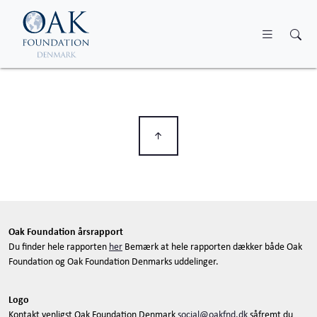
Skip to main content
Oak Foundation årsrapport
Du finder hele rapporten
her
Bemærk at hele rapporten dækker både Oak
Foundation og Oak Foundation Denmarks uddelinger.
Logo
Kontakt venligst Oak Foundation Denmark
social@oakfnd.dk
såfremt du