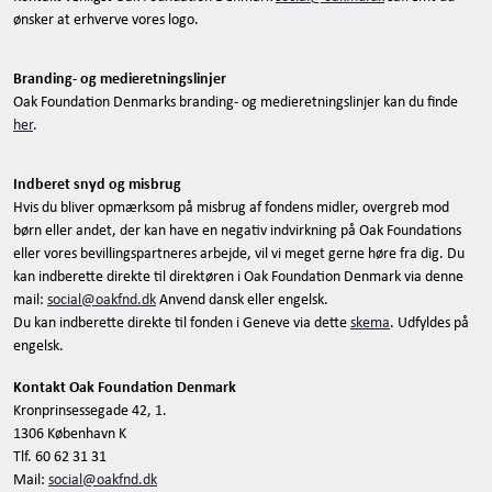
ønsker at erhverve vores logo.
Branding- og medieretningslinjer
Oak Foundation Denmarks branding- og medieretningslinjer kan du finde
her
.
Indberet snyd og misbrug
Hvis du bliver opmærksom på misbrug af fondens midler, overgreb mod
børn eller andet, der kan have en negativ indvirkning på Oak Foundations
eller vores bevillingspartneres arbejde, vil vi meget gerne høre fra dig. Du
kan indberette direkte til direktøren i Oak Foundation Denmark via denne
mail:
social@oakfnd.dk
Anvend dansk eller engelsk.
Du kan indberette direkte til fonden i Geneve via dette
skema
. Udfyldes på
engelsk.
Kontakt Oak Foundation Denmark
Kronprinsessegade 42, 1.
1306 København K
Tlf. 60 62 31 31
Mail:
social@oakfnd.dk