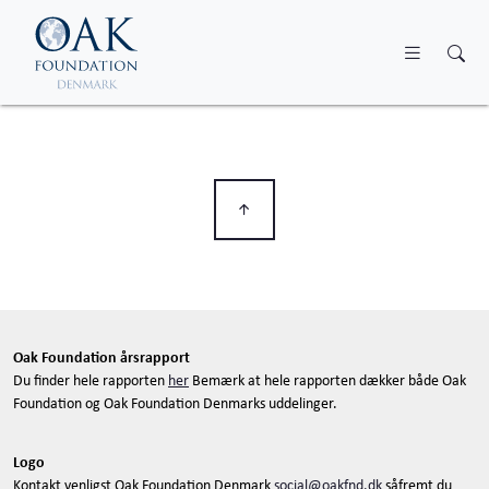
Skip to main content
Oak Foundation årsrapport
Du finder hele rapporten
her
Bemærk at hele rapporten dækker både Oak
Foundation og Oak Foundation Denmarks uddelinger.
Logo
Kontakt venligst Oak Foundation Denmark
social@oakfnd.dk
såfremt du