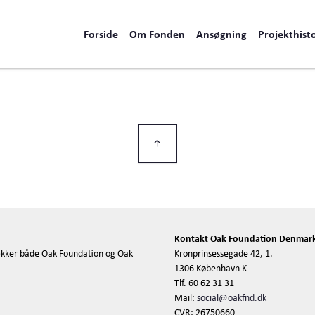
Forside
Om Fonden
Ansøgning
Projekthisto
Kontakt Oak Foundation Denmar
kker både Oak Foundation og Oak
Kronprinsessegade 42, 1.
1306 København K
Tlf. 60 62 31 31
Mail:
social@oakfnd.dk
CVR: 26750660