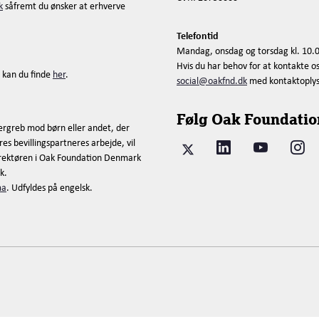
k
såfremt du ønsker at erhverve
Telefontid
Mandag, onsdag og torsdag kl. 10.0
Hvis du har behov for at kontakte o
 kan du finde
her
.
social@oakfnd.dk
med kontaktoplysni
Følg Oak Foundatio
ergreb mod børn eller andet, der
es bevillingspartneres arbejde, vil
direktøren i Oak Foundation Denmark
k.
ma
. Udfyldes på engelsk.