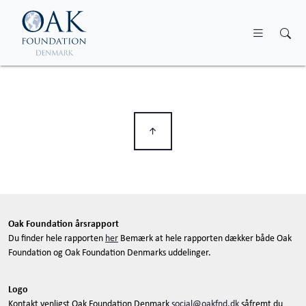
Skip to main content
Oak Foundation årsrapport
Du finder hele rapporten
her
Bemærk at hele rapporten dækker både Oak
Foundation og Oak Foundation Denmarks uddelinger.
Logo
Kontakt venligst Oak Foundation Denmark
social@oakfnd.dk
såfremt du