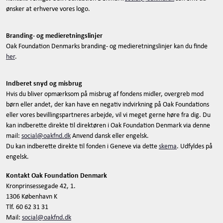
ønsker at erhverve vores logo.
Branding- og medieretningslinjer
Oak Foundation Denmarks branding- og medieretningslinjer kan du finde
her
.
Indberet snyd og misbrug
Hvis du bliver opmærksom på misbrug af fondens midler, overgreb mod
børn eller andet, der kan have en negativ indvirkning på Oak Foundations
eller vores bevillingspartneres arbejde, vil vi meget gerne høre fra dig. Du
kan indberette direkte til direktøren i Oak Foundation Denmark via denne
mail:
social@oakfnd.dk
Anvend dansk eller engelsk.
Du kan indberette direkte til fonden i Geneve via dette
skema
. Udfyldes på
engelsk.
Kontakt Oak Foundation Denmark
Kronprinsessegade 42, 1.
1306 København K
Tlf. 60 62 31 31
Mail:
social@oakfnd.dk