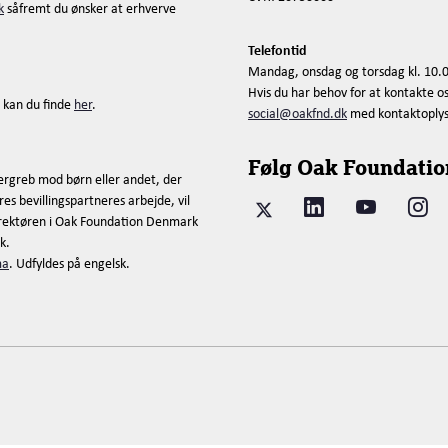
k
såfremt du ønsker at erhverve
Telefontid
Mandag, onsdag og torsdag kl. 10.0
Hvis du har behov for at kontakte o
 kan du finde
her
.
social@oakfnd.dk
med kontaktoplysni
Følg Oak Foundatio
ergreb mod børn eller andet, der
es bevillingspartneres arbejde, vil
direktøren i Oak Foundation Denmark
k.
ma
. Udfyldes på engelsk.