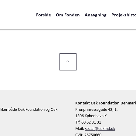
Forside
Om Fonden
Ansøgning
Projekthisto
Kontakt Oak Foundation Denmar
kker både Oak Foundation og Oak
Kronprinsessegade 42, 1.
1306 København K
Tlf. 60 62 31 31
Mail:
social@oakfnd.dk
CVR: 26750660