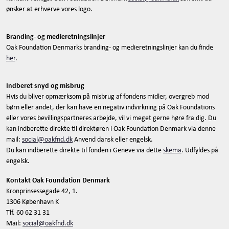
ønsker at erhverve vores logo.
Branding- og medieretningslinjer
Oak Foundation Denmarks branding- og medieretningslinjer kan du finde
her
.
Indberet snyd og misbrug
Hvis du bliver opmærksom på misbrug af fondens midler, overgreb mod
børn eller andet, der kan have en negativ indvirkning på Oak Foundations
eller vores bevillingspartneres arbejde, vil vi meget gerne høre fra dig. Du
kan indberette direkte til direktøren i Oak Foundation Denmark via denne
mail:
social@oakfnd.dk
Anvend dansk eller engelsk.
Du kan indberette direkte til fonden i Geneve via dette
skema
. Udfyldes på
engelsk.
Kontakt Oak Foundation Denmark
Kronprinsessegade 42, 1.
1306 København K
Tlf. 60 62 31 31
Mail:
social@oakfnd.dk