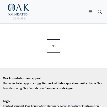
Skip to main content
Oak Foundation årsrapport
Du finder hele rapporten
her
Bemærk at hele rapporten dækker både Oak
Foundation og Oak Foundation Denmarks uddelinger.
Logo
Kontakt venligst Oak Foundation Denmark
social@oakfnd.dk
såfremt du