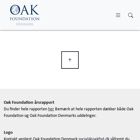
Skip to main content
Oak Foundation årsrapport
Du finder hele rapporten
her
Bemærk at hele rapporten dækker både Oak
Foundation og Oak Foundation Denmarks uddelinger.
Logo
Kontakt venligst Oak Foundation Denmark
social@oakfnd.dk
såfremt du