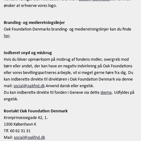
ønsker at erhverve vores logo.
Branding- og medieretningslinjer
Oak Foundation Denmarks branding- og medieretningslinjer kan du finde
her
.
Indberet snyd og misbrug
Hvis du bliver opmærksom på misbrug af fondens midler, overgreb mod
børn eller andet, der kan have en negativ indvirkning på Oak Foundations
eller vores bevillingspartneres arbejde, vil vi meget gerne høre fra dig. Du
kan indberette direkte til direktøren i Oak Foundation Denmark via denne
mail:
social@oakfnd.dk
Anvend dansk eller engelsk.
Du kan indberette direkte til fonden i Geneve via dette
skema
. Udfyldes på
engelsk.
Kontakt Oak Foundation Denmark
Kronprinsessegade 42, 1.
1306 København K
Tlf. 60 62 31 31
Mail:
social@oakfnd.dk