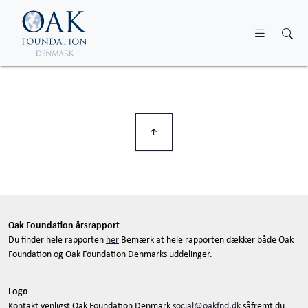
Skip to main content
Oak Foundation årsrapport
Du finder hele rapporten
her
Bemærk at hele rapporten dækker både Oak
Foundation og Oak Foundation Denmarks uddelinger.
Logo
Kontakt venligst Oak Foundation Denmark
social@oakfnd.dk
såfremt du