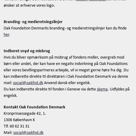
ønsker at erhverve vores logo.
Branding- og medieretningslinjer
Oak Foundation Denmarks branding- og medieretningslinjer kan du finde
her
.
Indberet snyd og misbrug
Hvis du bliver opmærksom på misbrug af fondens midler, overgreb mod
børn eller andet, der kan have en negativ indvirkning på Oak Foundations
eller vores bevillingspartneres arbejde, vil vi meget gerne høre fra dig. Du
kan indberette direkte til direktøren i Oak Foundation Denmark via denne
mail:
social@oakfnd.dk
Anvend dansk eller engelsk.
Du kan indberette direkte til fonden i Geneve via dette
skema
. Udfyldes på
engelsk.
Kontakt Oak Foundation Denmark
Kronprinsessegade 42, 1.
1306 København K
Tlf. 60 62 31 31
Mail:
social@oakfnd.dk