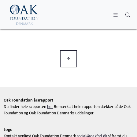
Skip to main content
Oak Foundation årsrapport
Du finder hele rapporten
her
Bemærk at hele rapporten dækker både Oak
Foundation og Oak Foundation Denmarks uddelinger.
Logo
Kontakt venligst Oak Foundation Denmark
social@oakfnd.dk
såfremt du