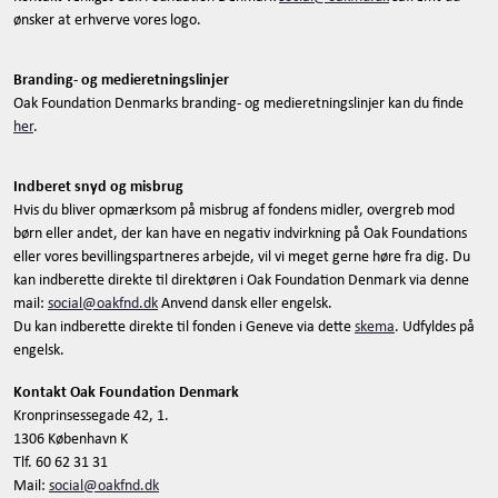
ønsker at erhverve vores logo.
Branding- og medieretningslinjer
Oak Foundation Denmarks branding- og medieretningslinjer kan du finde
her
.
Indberet snyd og misbrug
Hvis du bliver opmærksom på misbrug af fondens midler, overgreb mod
børn eller andet, der kan have en negativ indvirkning på Oak Foundations
eller vores bevillingspartneres arbejde, vil vi meget gerne høre fra dig. Du
kan indberette direkte til direktøren i Oak Foundation Denmark via denne
mail:
social@oakfnd.dk
Anvend dansk eller engelsk.
Du kan indberette direkte til fonden i Geneve via dette
skema
. Udfyldes på
engelsk.
Kontakt Oak Foundation Denmark
Kronprinsessegade 42, 1.
1306 København K
Tlf. 60 62 31 31
Mail:
social@oakfnd.dk