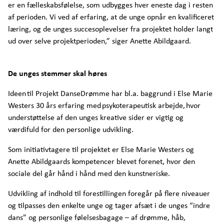
er en fælleskabsfølelse, som udbygges hver eneste dag i resten
af perioden. Vi ved af erfaring, at de unge opnår en kvalificeret
læring, og de unges succesoplevelser fra projektet holder langt
ud over selve projektperioden,” siger Anette Abildgaard.
De unges stemmer skal høres
Ideen til Projekt DanseDrømme har bl.a. baggrund i Else Marie
Westers 30 års erfaring med psykoterapeutisk arbejde, hvor
understøttelse af den unges kreative sider er vigtig og
værdifuld for den personlige udvikling.
Som initiativtagere til projektet er Else Marie Westers og
Anette Abildgaards kompetencer blevet forenet, hvor den
sociale del går hånd i hånd med den kunstneriske.
Udvikling af indhold til forestillingen foregår på flere niveauer
og tilpasses den enkelte unge og tager afsæt i de unges “indre
dans” og personlige følelsesbagage – af drømme, håb,