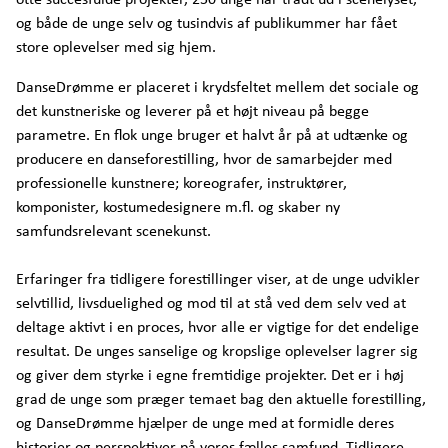
og både de unge selv og tusindvis af publikummer har fået
store oplevelser med sig hjem.
DanseDrømme er placeret i krydsfeltet mellem det sociale og
det kunstneriske og leverer på et højt niveau på begge
parametre. En flok unge bruger et halvt år på at udtænke og
producere en danseforestilling, hvor de samarbejder med
professionelle kunstnere; koreografer, instruktører,
komponister, kostumedesignere m.fl. og skaber ny
samfundsrelevant scenekunst.
Erfaringer fra tidligere forestillinger viser, at de unge udvikler
selvtillid, livsduelighed og mod til at stå ved dem selv ved at
deltage aktivt i en proces, hvor alle er vigtige for det endelige
resultat. De unges sanselige og kropslige oplevelser lagrer sig
og giver dem styrke i egne fremtidige projekter. Det er i høj
grad de unge som præger temaet bag den aktuelle forestilling,
og DanseDrømme hjælper de unge med at formidle deres
historier og perspektiver på vores fælles samfund. Tidligere