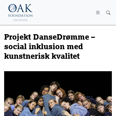
Skip to main content
Projekt DanseDrømme –
social inklusion med
kunstnerisk kvalitet