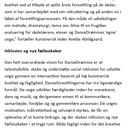
kvalitet ved at tilbyde at spille årets forestilling på de skoler,
som vi har samarbejdet med om rekruttering og på anden vis i
løbet af forestillingsprocessen. På den måde vil udvekslinger
om metode, dramaturgi, tema osv. blive til en frugtbar
evaluering for skolelærere, elever og DanseDrømmes ’egne’
unge,” fortæller kunstnerisk leder Anette Abildgaard.
Inklusion og nye fællesskaber
Den helt overordnede vision for DanseDrømme er at
talentudvikle, skabe og understøtte social inklusion for udsatte
unge gennem en intervention baseret på høj kunstnerisk
kvalitet og faglighed. Danseforestillingerne har tre ligeværdige
formål: De unge udvikler færdigheder inden for scenekunst,
dans og musik, og derigennem evnen til at kommunikere,
samarbejde, fordybe sig og gennemføre processer. De unges
motivation, målrettethed og selvværd styrkes, de får en
oplevelse af at kunne bidrage, og der skabes inklusion og nye
fællesskaber i et trygt rum. Både fagligt inden for det kreative