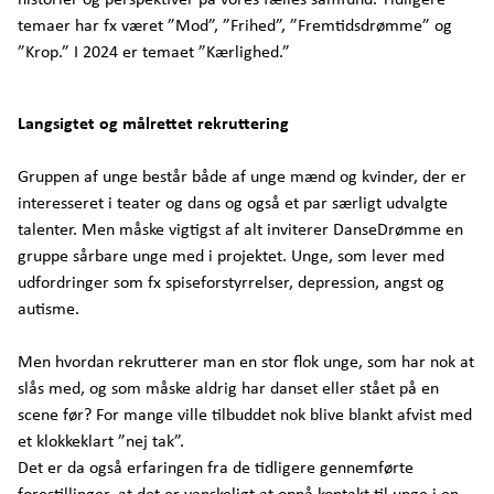
temaer har fx været ”Mod”, ”Frihed”, ”Fremtidsdrømme” og
”Krop.” I 2024 er temaet ”Kærlighed.”
Langsigtet og målrettet rekruttering
Gruppen af unge består både af unge mænd og kvinder, der er
interesseret i teater og dans og også et par særligt udvalgte
talenter. Men måske vigtigst af alt inviterer DanseDrømme en
gruppe sårbare unge med i projektet. Unge, som lever med
udfordringer som fx spiseforstyrrelser, depression, angst og
autisme.
Men hvordan rekrutterer man en stor flok unge, som har nok at
slås med, og som måske aldrig har danset eller stået på en
scene før? For mange ville tilbuddet nok blive blankt afvist med
et klokkeklart ”nej tak”.
Det er da også erfaringen fra de tidligere gennemførte
forestillinger, at det er vanskeligt at opnå kontakt til unge i en