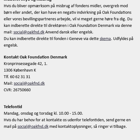
Hvis du bliver opmærksom på misbrug af fondens midler, overgreb mod
børn eller andet, der kan have en negativ indvirkning på Oak Foundations
eller vores bevillingspartneres arbejde, vil vi meget gerne høre fra dig. Du
kan indberette direkte til direktøren i Oak Foundation Denmark via denne
mail:
social@oakfnd.dk
Anvend dansk eller engelsk.
Du kan indberette direkte til fonden i Geneve via dette
skema
. Udfyldes på
engelsk.
Kontakt Oak Foundation Denmark
Kronprinsessegade 42, 1.
1306 København K
Tlf. 60 62 31 31
Mail:
social@oakfnd.dk
CVR: 26750660
Telefontid
Mandag, onsdag og torsdag kl. 10.00 - 15.00.
Hvis du har behov for at kontakte os udenfor telefontiden, send gerne en
mail på
social@oakfnd.dk
med kontaktoplysninger, så ringer vi tilbage.