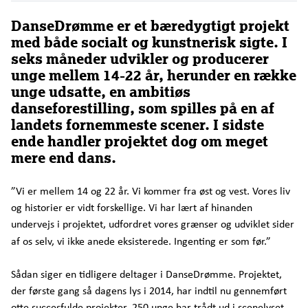
DanseDrømme er et bæredygtigt projekt
med både socialt og kunstnerisk sigte. I
seks måneder udvikler og producerer
unge mellem 14-22 år, herunder en række
unge udsatte, en ambitiøs
danseforestilling, som spilles på en af
landets fornemmeste scener. I sidste
ende handler projektet dog om meget
mere end dans.
”Vi er mellem 14 og 22 år. Vi kommer fra øst og vest. Vores liv
og historier er vidt forskellige. Vi har lært af hinanden
undervejs i projektet, udfordret vores grænser og udviklet sider
af os selv, vi ikke anede eksisterede.
Ingenting er som før.”
Sådan siger en tidligere deltager i DanseDrømme. Projektet,
der første gang så dagens lys i 2014, har indtil nu gennemført
otte succesfulde projekter, 250 unge har trådt ud i scenelyset,