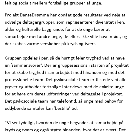
felt og socialt mellem forskellige grupper af unge.
Projekt DanseDrømme har opnået gode resultater ved nøje at
udvælge deltagergrupper, som repræsenterer diversitet i køn,
alder og kulturelle baggrunde, for at de unge lærer at
samarbejde med andre unge, de ellers ikke ville have mødt, og
der skabes varme venskaber på kryds og tværs.
Gruppen opdeles i par, så de hurtigt føler tryghed ved at have
en ’sammensvoren’. Der er gruppesessions i starten af projektet
for at skabe tryghed i samarbejdet med hinanden og med det
professionelle team. Det psykosociale team er tilstede ved alle
prøver og afholder fortrolige interviews med de enkelte unge
for at høre om deres udfordringer ved deltagelse i projektet.
Det psykosociale team har telefontid, så unge med behov for
uddybende samtaler kan ’bestille’ tid.
”Vi ser tydeligt, hvordan de unge begynder at samarbejde på
kryds og tværs og også støtte hinanden, hvor det er svært. Det