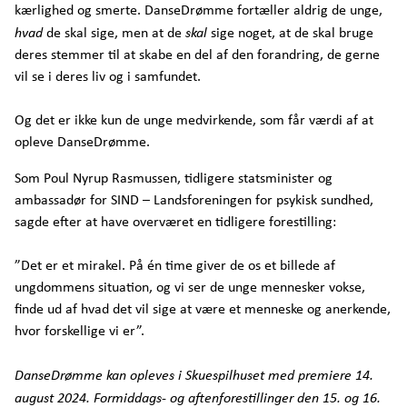
kærlighed og smerte. DanseDrømme fortæller aldrig de unge,
hvad
de skal sige, men at de
skal
sige noget, at de skal bruge
deres stemmer til at skabe en del af den forandring, de gerne
vil se i deres liv og i samfundet.
Og det er ikke kun de unge medvirkende, som får værdi af at
opleve DanseDrømme.
Som Poul Nyrup Rasmussen, tidligere statsminister og
ambassadør for SIND – Landsforeningen for psykisk sundhed,
sagde efter at have overværet en tidligere forestilling:
”Det er et mirakel. På én time giver de os et billede af
ungdommens situation, og vi ser de unge mennesker vokse,
finde ud af hvad det vil sige at være et menneske og anerkende,
hvor forskellige vi er”.
DanseDrømme kan opleves i Skuespilhuset med premiere 14.
august 2024. Formiddags- og aftenforestillinger den 15. og 16.