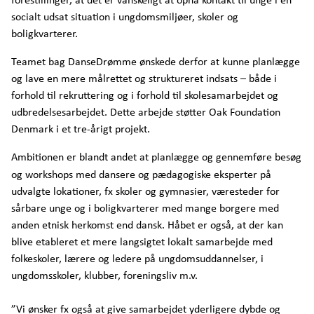
socialt udsat situation i ungdomsmiljøer, skoler og
boligkvarterer.
Teamet bag DanseDrømme ønskede derfor at kunne planlægge
og lave en mere målrettet og struktureret indsats – både i
forhold til rekruttering og i forhold til skolesamarbejdet og
udbredelsesarbejdet. Dette arbejde støtter Oak Foundation
Denmark i et tre-årigt projekt.
Ambitionen er blandt andet at planlægge og gennemføre besøg
og workshops med dansere og pædagogiske eksperter på
udvalgte lokationer, fx skoler og gymnasier, væresteder for
sårbare unge og i boligkvarterer med mange borgere med
anden etnisk herkomst end dansk. Håbet er også, at der kan
blive etableret et mere langsigtet lokalt samarbejde med
folkeskoler, lærere og ledere på ungdomsuddannelser, i
ungdomsskoler, klubber, foreningsliv m.v.
”Vi ønsker fx også at give samarbejdet yderligere dybde og